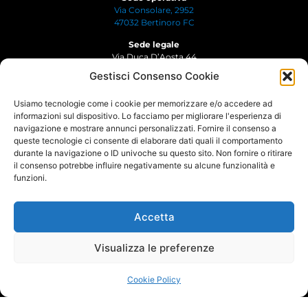
Via Consolare, 2952
47032 Bertinoro FC
Sede legale
Via Duca D’Aosta 44
47034 Forlimpopoli FC
Gestisci Consenso Cookie
P. IVA: 01548340403
Usiamo tecnologie come i cookie per memorizzare e/o accedere ad
Tel:
0543 449 030
informazioni sul dispositivo. Lo facciamo per migliorare l'esperienza di
Mail:
info@viocar.it
navigazione e mostrare annunci personalizzati. Fornire il consenso a
queste tecnologie ci consente di elaborare dati quali il comportamento
durante la navigazione o ID univoche su questo sito. Non fornire o ritirare
il consenso potrebbe influire negativamente su alcune funzionalità e
Link Rapidi
Extra
funzioni.
Trattori Ford Trucks
Pronta Consegna
Accetta
Motrici Ford Trucks
News
Veicoli Allestiti Ford
Governance
Visualizza le preferenze
Trucks
Rete Vendita
Cookie Policy
Garanzia Ford Trucks
Lavora con noi
Semirimorchi Lamberet
Cookie Policy